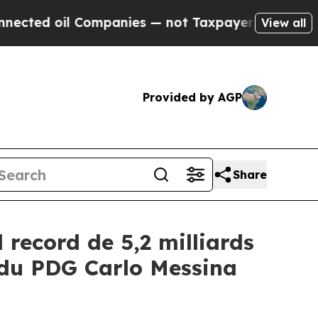
l Companies — not Taxpayers — the Chance to Cas
View all
Provided by AGP
Share
 record de 5,2 milliards
s du PDG Carlo Messina