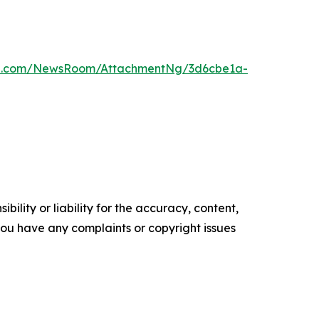
re.com/NewsRoom/AttachmentNg/3d6cbe1a-
ility or liability for the accuracy, content,
f you have any complaints or copyright issues