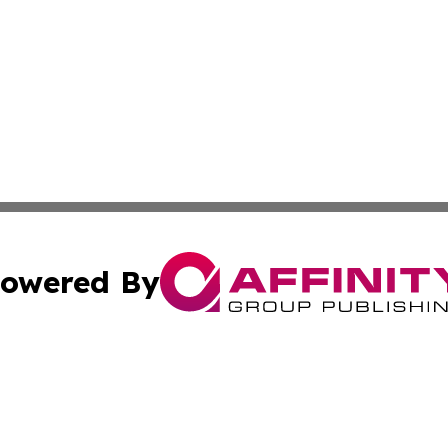
owered By
ubmit Press Release
Terms & Conditions
Copyright/DMCA
 Inc. dba Affinity Group Publishing & Italy News Observe
Cookie Settings / Your Privacy Choices