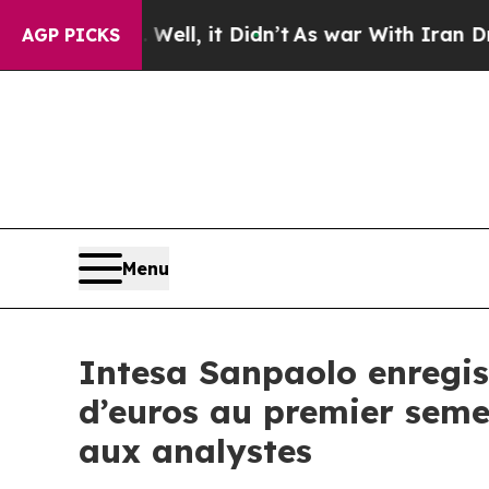
 Well, it Didn’t
As war With Iran Drove oil Pri
AGP PICKS
Menu
Intesa Sanpaolo enregist
d’euros au premier seme
aux analystes