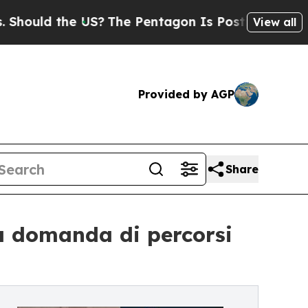
ld the US?
The Pentagon Is Posting Cryptic Bibl
View all
Provided by AGP
Share
la domanda di percorsi