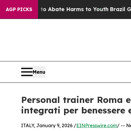
ion Fund to Abate Harms to Youth
Brazil Gives P
AGP PICKS
Menu
Personal trainer Roma e
integrati per benessere 
ITALY, January 9, 2026 /
EINPresswire.com
/ -- N